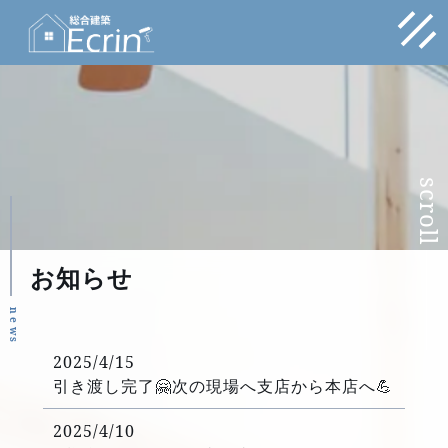
scroll
お知らせ
n
e
w
s
2025/4/15
引き渡し完了🤗次の現場へ支店から本店へ💪
2025/4/10